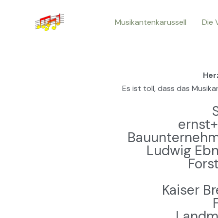
Zum
Musikantenkarussell
Die 
Inhalt
springen
Her
Es ist toll, dass das Musi
ernst+
Bauunternehm
Ludwig Ebne
Fors
Kaiser B
Landma