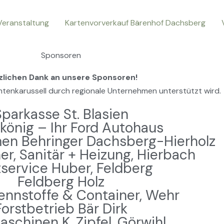
Veranstaltung
Kartenvorverkauf Bärenhof Dachsberg
Sponsoren
zlichen Dank an unsere Sponsoren!
kantenkarussell durch regionale Unternehmen unterstützt wird.
Sparkasse St. Blasien
könig – Ihr Ford Autohaus
en Behringer Dachsberg-Hierholz
r, Sanitär + Heizung, Hierbach
tservice Huber, Feldberg
Feldberg Holz
rennstoffe & Container, Wehr
Forstbetrieb Bär Dirk
schinen K. Zipfel, Görwihl