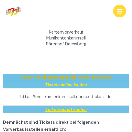
Zum
Inhalt
springen
Kartenvorverkauf
Musikantenkarussell
Bärenhof Dachsberg
https://musikantenkarussell.cortex-tickets.de
Tickets online kaufen
https://musikantenkarussell.cortex-tickets.de
Tickets vorort kaufen
Demnächst sind Tickets direkt bei folgenden
Vorverkaufsstellen erhältlich: